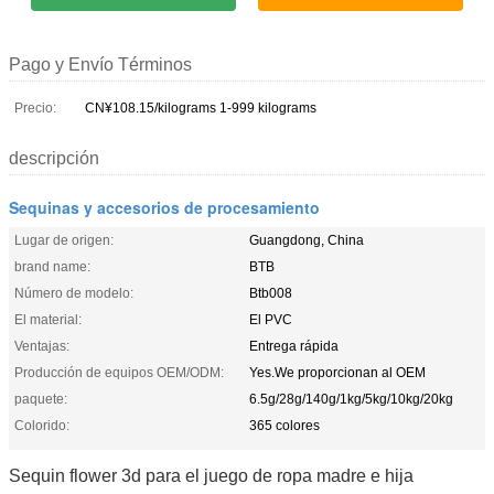
Pago y Envío Términos
Precio:
CN¥108.15/kilograms 1-999 kilograms
descripción
Sequinas y accesorios de procesamiento
Lugar de origen:
Guangdong, China
brand name:
BTB
Número de modelo:
Btb008
El material:
El PVC
Ventajas:
Entrega rápida
Producción de equipos OEM/ODM:
Yes.We proporcionan al OEM
paquete:
6.5g/28g/140g/1kg/5kg/10kg/20kg
Colorido:
365 colores
Sequin flower 3d para el juego de ropa madre e hija