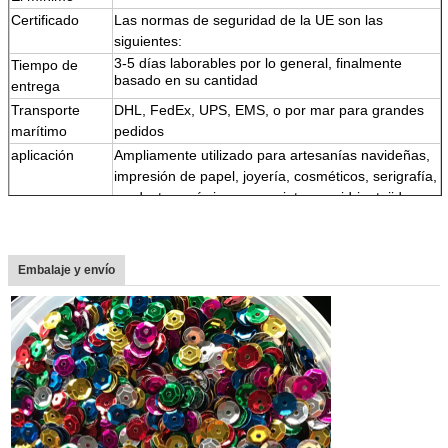
Certificado
Las normas de seguridad de la UE son las
siguientes:
3-5 días laborables por lo general, finalmente
Tiempo de
basado en su cantidad
entrega
Transporte
DHL, FedEx, UPS, EMS, o por mar para grandes
marítimo
pedidos
aplicación
Ampliamente utilizado para artesanías navideñas,
impresión de papel, joyería, cosméticos, serigrafía,
productos químicos para pinturas, vidrio, tejidos,
cuero, etc.
Características
1.Color brillante,
2Resistencia a altas temperaturas y a los
Embalaje y envío
disolventes y a los ácidos y alcalinos
3,
Muchas formas, colores, tamaños.
4
,
Material respetuoso con el medio ambiente