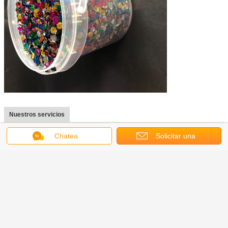
Nuestros servicios
Muestras gratuitas disponibles, OEM, ODM aceptado
Chatea
Solicitar una
WeChat: brillo188
Por Skype: + 8617336258649
cotización