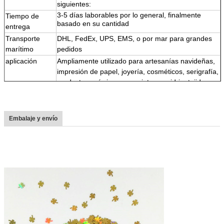
siguientes:
3-5 días laborables por lo general, finalmente
Tiempo de
basado en su cantidad
entrega
Transporte
DHL, FedEx, UPS, EMS, o por mar para grandes
marítimo
pedidos
aplicación
Ampliamente utilizado para artesanías navideñas,
impresión de papel, joyería, cosméticos, serigrafía,
productos químicos para pinturas, vidrio, tejidos,
cuero, etc.
Características
1.Color brillante,
2Resistencia a altas temperaturas y a los
Embalaje y envío
disolventes y a los ácidos y alcalinos
3,
Muchas formas, colores, tamaños.
4
,
Material respetuoso con el medio ambiente