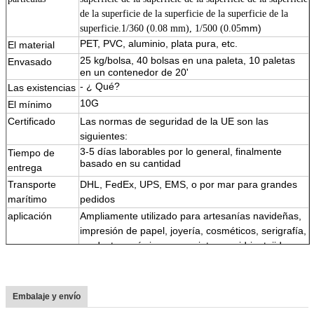
de la superficie de la superficie de la superficie de la
mm)
superficie.1/360 (0.08 mm), 1/500 (0.05
PET, PVC, aluminio, plata pura, etc.
El material
25 kg/bolsa, 40 bolsas en una paleta, 10 paletas
Envasado
11111
en un contenedor de 20'
- ¿ Qué?
Las existencias
10G
El mínimo
Certificado
Las normas de seguridad de la UE son las
siguientes:
3-5 días laborables por lo general, finalmente
Tiempo de
basado en su cantidad
entrega
Transporte
DHL, FedEx, UPS, EMS, o por mar para grandes
marítimo
pedidos
aplicación
Ampliamente utilizado para artesanías navideñas,
impresión de papel, joyería, cosméticos, serigrafía,
productos químicos para pinturas, vidrio, tejidos,
cuero, etc.
Características
1.Color brillante,
2Resistencia a altas temperaturas y a los
Embalaje y envío
disolventes y a los ácidos y alcalinos