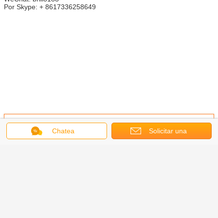
Por Skype: + 8617336258649
Obtenga el mejor precio por
Chatea
Solicitar una
cotización
Decoración de Navidad en forma
de brillo mezclas de forma de
poliéster mezclas para las
necesidades de decoración
Continuar