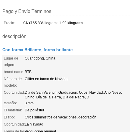
Pago y Envío Términos
Precio:
CN¥165.83/kilograms 1-99 kilograms
descripción
Con forma Brillante, forma brillante
Lugar de
Guangdong, China
origen:
brand name:
BTB
Número de
Glitter en forma de Navidad
modelo:
Oportunidad:
Día de San Valentín, Graduación, Otros, Navidad, Año Nuevo
Chino, Día de la Tierra, Día del Padre, D
tamaño:
3 mm
El material:
De poliéster
El tipo:
Otros suministros de vacaciones, decoración
Oportunidad:
La Navidad
Forma de las
Producción original