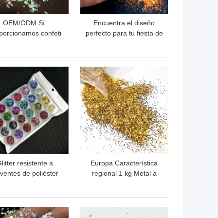
OEM/ODM Sí.
Encuentra el diseño
porcionamos confeti
perfecto para tu fiesta de
negro a granel de
Nail Art Hexagonal en
colores OEM con
nuestro inventario de
ervicios OEM/ODM
almacén
OR PRECIO
MEJOR PRECIO
litter resistente a
Europa Característica
lventes de poliéster
regional 1 kg Metal a
a otros suministros
granel Plata Oro Forma
navideños en una
reflectante Polvo de brillo
ariedad de colores
para decoración
OR PRECIO
MEJOR PRECIO
cosmética en 365