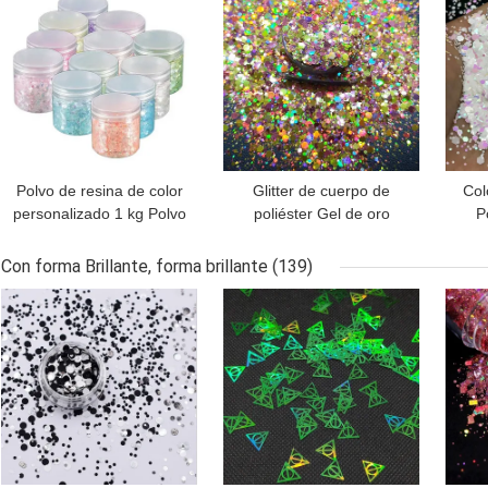
Mezclas
Ramadan
Polvo de resina de color
Glitter de cuerpo de
Col
personalizado 1 kg Polvo
poliéster Gel de oro
P
acrílico brillante para
holográfico Chunky
gra
uñas de gel en fiestas de
Glitter para un aspecto
co
Con forma Brillante, forma brillante
(139)
Navidad y decoraciones
de moda
MEJOR PRECIO
MEJOR PRECIO
MEJ
de fiestas