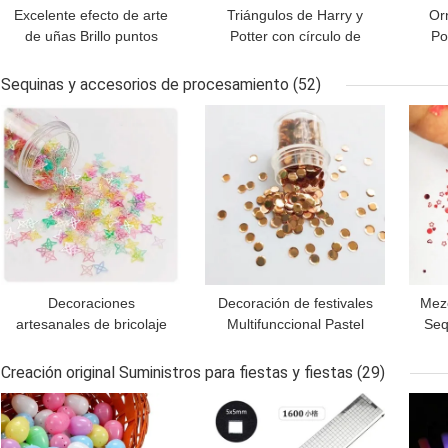
Excelente efecto de arte
Triángulos de Harry y
Or
de uñas Brillo puntos
Potter con círculo de
Po
blancos negros
forma Gitter Mortal
mezclados Brillo con
Hallow Brillo El último
Hex
Sequinas y accesorios de procesamiento
(52)
material de poliéster
accesorio de decoración
he
MEJOR PRECIO
MEJOR PRECIO
MEJ
de 
par
Decoraciones
Decoración de festivales
Mezc
artesanales de bricolaje
Multifunccional Pastel
Seq
con secuenas de
Glitter Sequin Mix con
Punt
estrellas huecas de
Oro Holográfico y
Abie
Creación original Suministros para fiestas y fiestas
(29)
cuatro puntas en
Embellecimiento de
L
MEJOR PRECIO
MEJOR PRECIO
MEJ
mezclas y forma
Confeti Neutral
personalizada