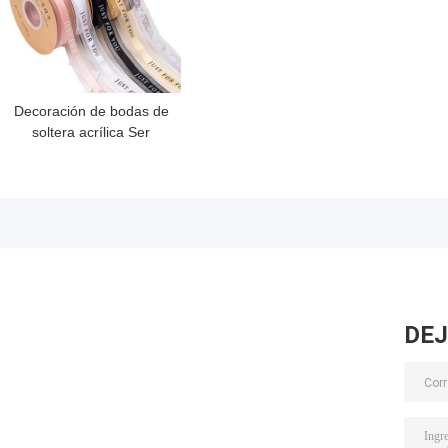
Decoración de bodas de
soltera acrílica Ser
equipo Suministros para
la fiesta Ir a la fiesta
novia satinado cinturón
hombro cinturón etiqueta
cinta
DEJ