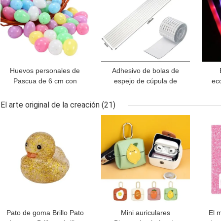
Huevos personales de
Adhesivo de bolas de
Pascua de 6 cm con
espejo de cúpula de
ec
juguetes dentro 2025 Set
vidrio Adhesivo de pared
de regalo de Pascua de
reflectante Adhesivo de
pers
El arte original de la creación
(21)
plástico rellenable
oro plateado rosa oro
MEJOR PRECIO
MEJOR PRECIO
MEJ
Adhesivo de bolas de
bri
espejo para decoración
L
de bodas
s
Pato de goma Brillo Pato
Mini auriculares
El 