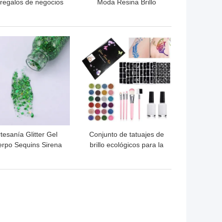
 regalos de negocios
Moda Resina Brillo
Perlas Acrílicas
Retráctiles Enfermería
Insignia Carrete Anime
OR PRECIO
MEJOR PRECIO
lindo Nombre Etiqueta
Tarjeta de identificación
Portador de cordón
tesanía Glitter Gel
Conjunto de tatuajes de
rpo Sequins Sirena
brillo ecológicos para la
l Crema Brillante de
ocasión de Diwali No
ga duración Sombra
tóxico e hipoalergénico
 ojos para cabello y
uñas de forma
personalizada