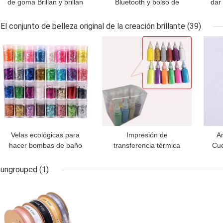
de goma Brillan y brillan
Bluetooth y bolso de
dar
en su arte de uñas con
almacenamiento de lápiz
brillo
labial para mujeres en
El conjunto de belleza original de la creación brillante
(39)
bolso de regalo de cuero
MEJOR PRECIO
MEJOR PRECIO
MEJ
pequeño
Velas ecológicas para
Impresión de
Ar
hacer bombas de baño
transferencia térmica
Cue
labios jabones resina
Impresión de decoración
Pie
tumblers arte uñas arte
de fiesta Glitter caja de
lar
ungrouped
(1)
brillo pegatina uñas 10ml
teléfono Kit de bricolaje
de
MEJOR PRECIO
frasco polvo de uñas
para artesanías infantiles
brillo