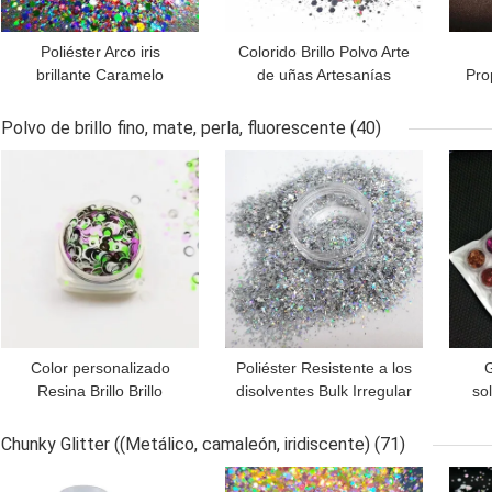
Poliéster Arco iris
Colorido Brillo Polvo Arte
brillante Caramelo
de uñas Artesanías
Pro
Brillante Mezcla de
Decoraciones para
formas Chunky Confeti
interiores Navidad
Polvo de brillo fino, mate, perla, fluorescente
(40)
Brillante personalizado
Fiestas Holográfico
s
MEJOR PRECIO
MEJOR PRECIO
MEJ
para sus necesidades
Poliéster Chunky
mezclas a granel
Color personalizado
Poliéster Resistente a los
G
Resina Brillo Brillo
disolventes Bulk Irregular
so
Blanco Círculo Abierto
Brillo Fragmento Brillo
par
Negro Círculo Abierto
Cortado Flocos de Nail
Chunky Glitter ((Metálico, camaleón, iridiscente)
(71)
Neón Verde Redondo y
Art Suministros para el
v
MEJOR PRECIO
MEJOR PRECIO
MEJ
Neón Púrpura Redondo
Día de la Madre